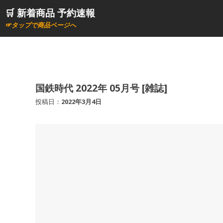
コ
🛒 新着商品 予約速報
ン
☞タップで商品ページへ
テ
ン
ツ
へ
ス
国鉄時代 2022年 05月号 [雑誌]
キ
投稿日：
2022年3月4日
ッ
プ