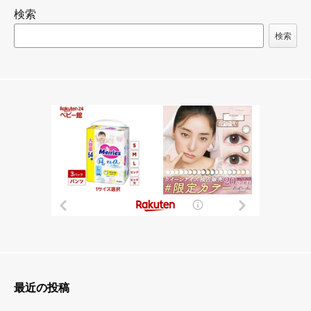
ビ
検索
ゲ
ー
検索
シ
ョ
ン
最近の投稿