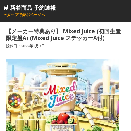
コ
🛒 新着商品 予約速報
ン
☞タップで商品ページへ
テ
ン
【メーカー特典あり】 Mixed Juice (初回生産
ツ
限定盤A) (Mixed Juice ステッカーA付)
へ
投稿日：
2022年3月7日
ス
キ
ッ
プ