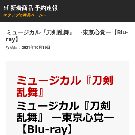
コ
🛒 新着商品 予約速報
ン
☞タップで商品ページへ
テ
ン
ミュージカル『刀剣乱舞』 -東京心覚ー【Blu-
ツ
ray】
へ
投稿日：
2021年10月19日
ス
キ
ッ
プ