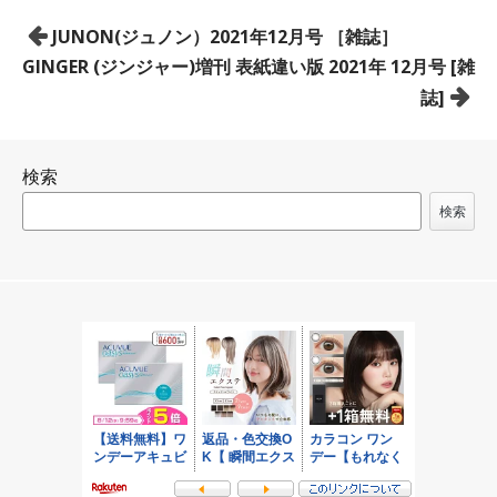
投
JUNON(ジュノン）2021年12月号 ［雑誌］
稿
GINGER (ジンジャー)増刊 表紙違い版 2021年 12月号 [雑
ナ
誌]
ビ
ゲ
検索
ー
シ
検索
ョ
ン