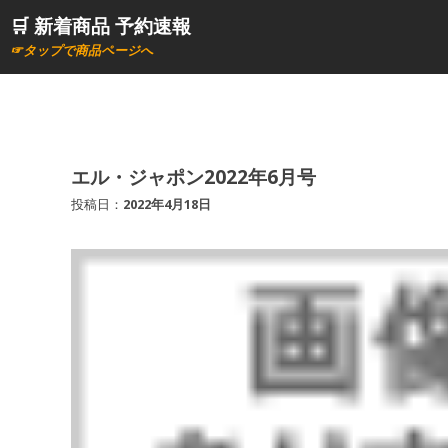
コ
🛒 新着商品 予約速報
ン
☞タップで商品ページへ
テ
ン
ツ
へ
ス
エル・ジャポン2022年6月号
キ
投稿日：
2022年4月18日
ッ
プ