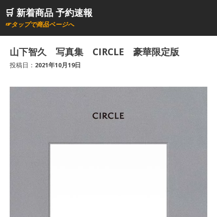
コ
🛒 新着商品 予約速報
ン
☞タップで商品ページへ
テ
ン
山下智久 写真集 CIRCLE 豪華限定版
ツ
投稿日：
2021年10月19日
へ
ス
キ
ッ
プ