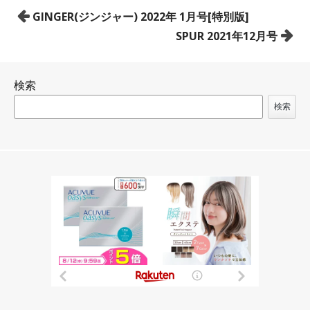
投
GINGER(ジンジャー) 2022年 1月号[特別版]
稿
SPUR 2021年12月号
ナ
ビ
検索
ゲ
ー
検索
シ
ョ
ン