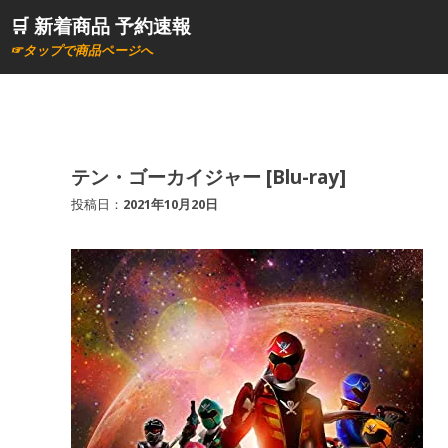
コ
🛒 新着商品 予約速報
ン
☞タップで商品ページへ
テ
ン
ツ
へ
ス
テン・ゴーカイジャー [Blu-ray]
キ
投稿日：
2021年10月20日
ッ
プ