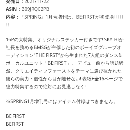
発売日：
2021/11/22
ASIN：
B09JRQC2PB
内容：
『SPRiNG』1月号増刊は、BE:FIRSTが初登場! ! ! ! !
! !
16Pの大特集、オリジナルステッカー付きです! SKY-HIが
社長を務めるBMSGが主催した初のボーイズグループオ
ーディション“THE FIRST”から生まれた7人組のダンス&
ボーカルユニット「BE:FIRST」。 デビュー前から話題騒
然、クリエイティブファーストをテーマに選び抜かれた
彼らの実力・個性から目が離せない! 表紙+全16ページで
総力特集するので絶対にお見逃しなく!
※SPRiNG1月増刊号にはアイテム付録はつきません。
BE:FIRST
BEFIRST