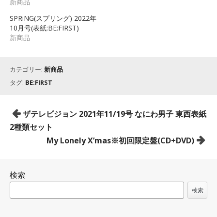
新商品
SPRiNG(スプリング) 2022年
10月号(表紙:BE:FIRST)
新商品
カテゴリー:
新商品
タグ:
BE:FIRST
投
ザテレビジョン 2021年11/19号 なにわ男子 東西表紙
稿
2種類セット
ナ
My Lonely X’mas※初回限定盤(CD+DVD)
ビ
ゲ
検索
ー
シ
検索
ョ