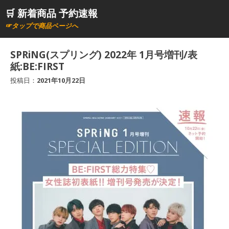
コ
🛒 新着商品 予約速報
ン
☞タップで商品ページへ
テ
ン
SPRiNG(スプリング) 2022年 1月号増刊/表
ツ
紙:BE:FIRST
へ
投稿日：
2021年10月22日
ス
キ
ッ
プ