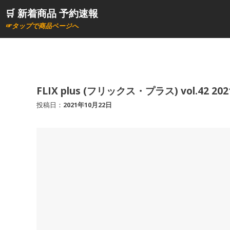
コ
🛒 新着商品 予約速報
ン
☞タップで商品ページへ
テ
ン
ツ
へ
ス
FLIX plus (フリックス・プラス) vol.42 20
キ
投稿日：
2021年10月22日
ッ
プ