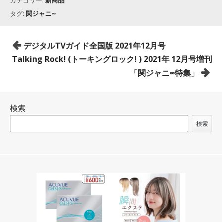
カテゴリー:
新商品
タグ:
関ジャニ∞
投
デジタルTVガイド全国版 2021年12月号
稿
Talking Rock! (トーキングロック! ) 2021年 12月号増刊
ナ
「関ジャニ∞特集」
ビ
ゲ
検索
ー
シ
検索
ョ
ン