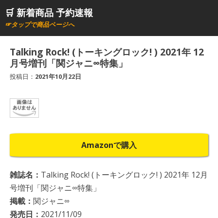
コ
🛒 新着商品 予約速報
ン
☞タップで商品ページへ
テ
ン
Talking Rock! (トーキングロック! ) 2021年 12
ツ
月号増刊「関ジャニ∞特集」
へ
投稿日：
2021年10月22日
ス
キ
ッ
プ
Amazonで購入
雑誌名：
Talking Rock! (トーキングロック! ) 2021年 12月
号増刊「関ジャニ∞特集」
掲載：
関ジャニ∞
発売日：
2021/11/09