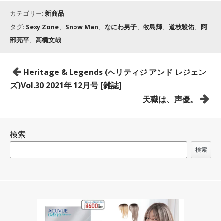
カテゴリー:
新商品
タグ:
Sexy Zone
、
Snow Man
、
なにわ男子
、
牧島輝
、
道枝駿佑
、
阿
部亮平
、
高橋文哉
投
Heritage & Legends (ヘリティジ アンド レジェン
稿
ズ)Vol.30 2021年 12月号 [雑誌]
ナ
天職は、声優。
ビ
ゲ
検索
ー
シ
検索
ョ
ン