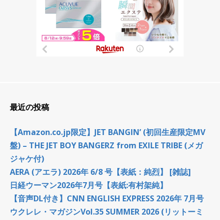
最近の投稿
【Amazon.co.jp限定】JET BANGIN’ (初回生産限定MV
盤) – THE JET BOY BANGERZ from EXILE TRIBE (メガ
ジャケ付)
AERA (アエラ) 2026年 6/8 号【表紙：純烈】 [雑誌]
日経ウーマン2026年7月号【表紙:有村架純】
【音声DL付き】CNN ENGLISH EXPRESS 2026年 7月号
ウクレレ・マガジンVol.35 SUMMER 2026 (リットーミ