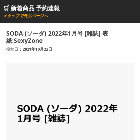
コ
🛒 新着商品 予約速報
ン
☞タップで商品ページへ
テ
ン
SODA (ソーダ) 2022年1月号 [雑誌] 表
ツ
紙:SexyZone
へ
投稿日：
2021年10月22日
ス
キ
ッ
プ