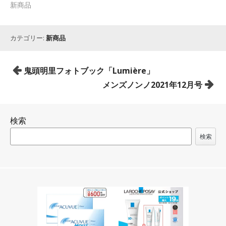
新商品
カテゴリー:
新商品
投
鬼頭明里フォトブック「Lumière」
稿
メンズノンノ2021年12月号
ナ
ビ
検索
ゲ
ー
検索
シ
ョ
ン