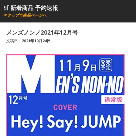
コ
🛒 新着商品 予約速報
ン
☞タップで商品ページへ
テ
ン
メンズノンノ2021年12月号
ツ
投稿日：
2021年10月24日
へ
ス
キ
ッ
プ