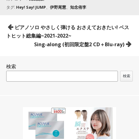
タグ:
Hey! Say! JUMP
、
伊野尾慧
、
知念侑李
投
ピアノソロ やさしく弾ける おさえておきたい! ベス
稿
トヒット総集編~2021-2022~
ナ
Sing-along (初回限定盤2 CD＋Blu-ray)
ビ
ゲ
検索
ー
シ
検索
ョ
ン