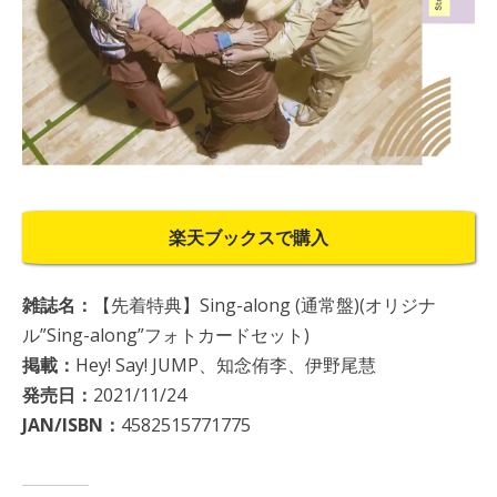
楽天ブックスで購入
雑誌名：
【先着特典】Sing-along (通常盤)(オリジナ
ル”Sing-along”フォトカードセット)
掲載：
Hey! Say! JUMP、知念侑李、伊野尾慧
発売日：
2021/11/24
JAN/ISBN：
4582515771775