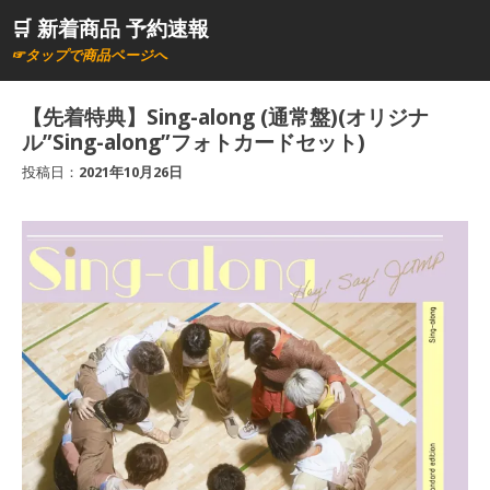
コ
🛒 新着商品 予約速報
ン
☞タップで商品ページへ
テ
ン
【先着特典】Sing-along (通常盤)(オリジナ
ツ
ル”Sing-along”フォトカードセット)
へ
投稿日：
2021年10月26日
ス
キ
ッ
プ