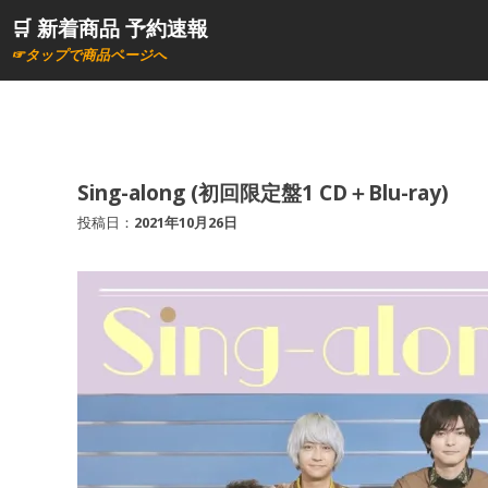
コ
🛒 新着商品 予約速報
ン
☞タップで商品ページへ
テ
ン
ツ
へ
ス
Sing-along (初回限定盤1 CD＋Blu-ray)
キ
投稿日：
2021年10月26日
ッ
プ