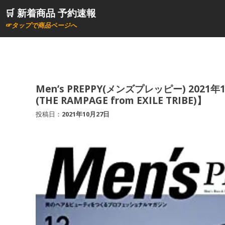
コ
🛒 新着商品 予約速報
ン
☞タップで商品ページへ
テ
ン
ツ
へ
ス
Men’s PREPPY(メンズプレッピー) 2021年1
(THE RAMPAGE from EXILE TRIBE)】
キ
ッ
投稿日：
2021年10月27日
プ