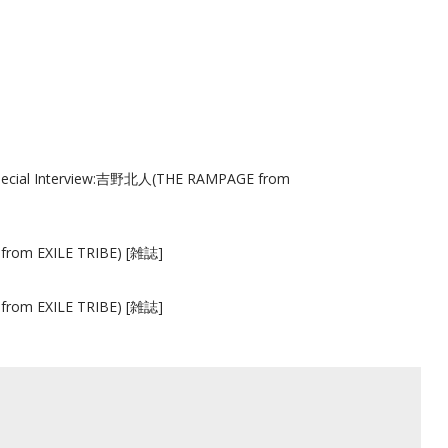
l Interview:吉野北人(THE RAMPAGE from
m EXILE TRIBE) [雑誌]
m EXILE TRIBE) [雑誌]