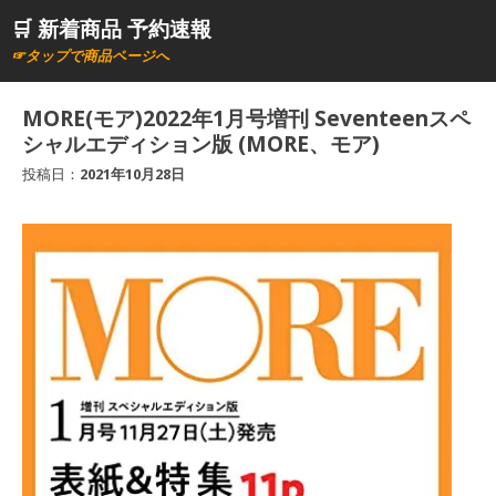
コ
🛒 新着商品 予約速報
ン
☞タップで商品ページへ
テ
ン
MORE(モア)2022年1月号増刊 Seventeenスペ
ツ
シャルエディション版 (MORE、モア)
へ
投稿日：
2021年10月28日
ス
キ
ッ
プ