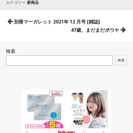
カテゴリー:
新商品
投
別冊マーガレット 2021年 12 月号 [雑誌]
稿
47歳、まだまだボウヤ
ナ
ビ
検索
ゲ
ー
検索
シ
ョ
ン