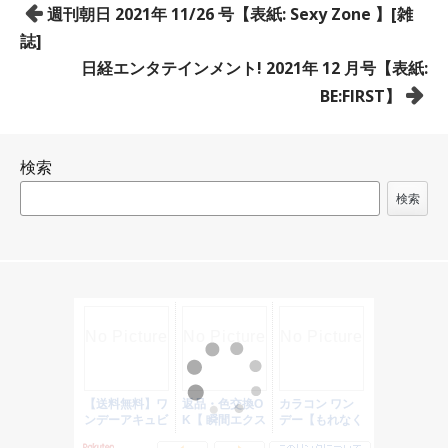
投
週刊朝日 2021年 11/26 号【表紙: Sexy Zone 】[雑
稿
誌]
ナ
日経エンタテインメント! 2021年 12 月号【表紙:
ビ
BE:FIRST】
ゲ
ー
検索
シ
ョ
検索
ン