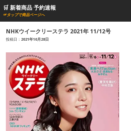
コ
🛒 新着商品 予約速報
ン
☞タップで商品ページへ
テ
ン
NHKウイークリーステラ 2021年 11/12号
ツ
投稿日：
2021年10月28日
へ
ス
キ
ッ
プ