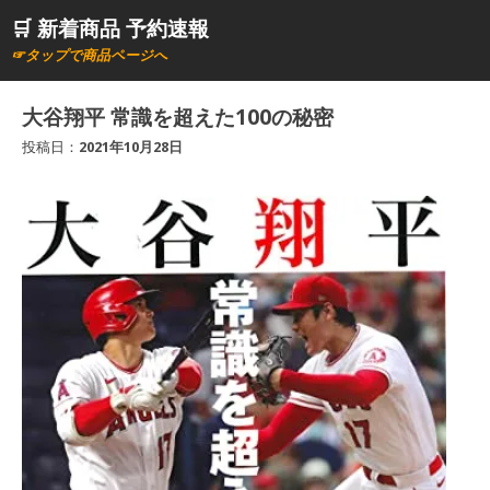
コ
🛒 新着商品 予約速報
ン
☞タップで商品ページへ
テ
ン
大谷翔平 常識を超えた100の秘密
ツ
投稿日：
2021年10月28日
へ
ス
キ
ッ
プ