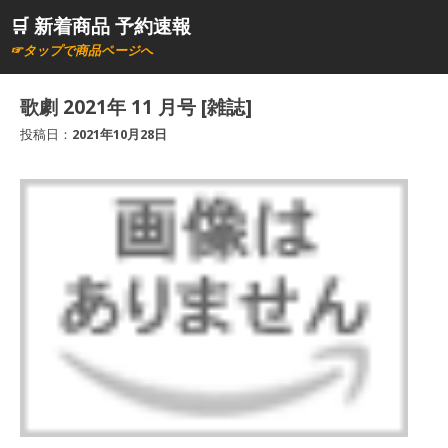
コ
🛒 新着商品 予約速報
ン
☞タップで商品ページへ
テ
ン
歌劇 2021年 11 月号 [雑誌]
ツ
投稿日：
2021年10月28日
へ
ス
キ
ッ
プ