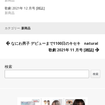
新商品
歌劇 2021年 12 月号 [雑誌]
新商品
カテゴリー:
新商品
投
なにわ男子 デビューまで1100日のキセキ natural
稿
歌劇 2021年 11 月号 [雑誌]
ナ
ビ
検索
ゲ
ー
検索
シ
ョ
ン