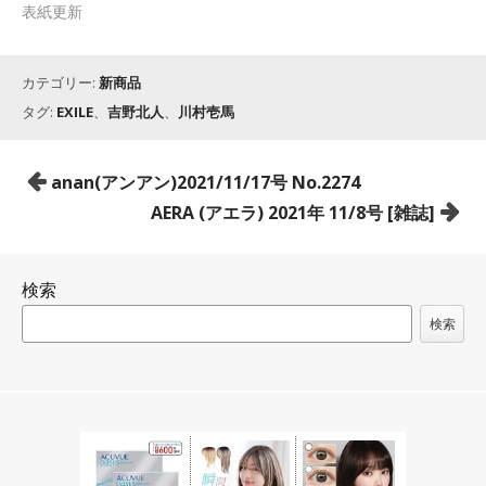
表紙更新
カテゴリー:
新商品
タグ:
EXILE
、
吉野北人
、
川村壱馬
投
anan(アンアン)2021/11/17号 No.2274
稿
AERA (アエラ) 2021年 11/8号 [雑誌]
ナ
ビ
検索
ゲ
ー
検索
シ
ョ
ン