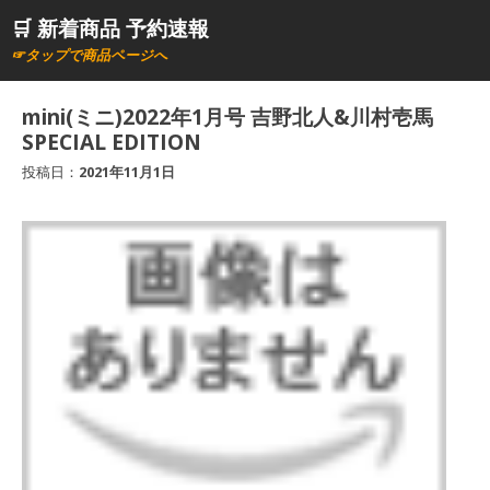
コ
🛒 新着商品 予約速報
ン
☞タップで商品ページへ
テ
ン
mini(ミニ)2022年1月号 吉野北人&川村壱馬
ツ
SPECIAL EDITION
へ
投稿日：
2021年11月1日
ス
キ
ッ
プ