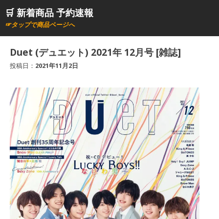
コ
🛒 新着商品 予約速報
ン
☞タップで商品ページへ
テ
ン
Duet (デュエット) 2021年 12月号 [雑誌]
ツ
投稿日：
2021年11月2日
へ
ス
キ
ッ
プ