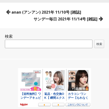
投
anan (アンアン) 2021年 11/10号 [雑誌]
稿
サンデー毎日 2021年 11/14号 [雑誌]
ナ
ビ
検索
ゲ
ー
検索
シ
ョ
ン