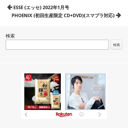
投
ESSE (エッセ) 2022年1月号
稿
PHOENIX (初回生産限定 CD+DVD)(スマプラ対応)
ナ
ビ
検索
ゲ
ー
検索
シ
ョ
ン