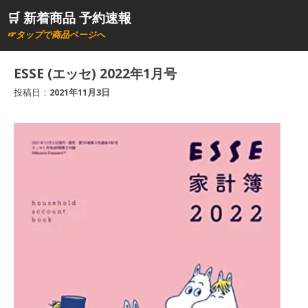
コ
🛒 新着商品 予約速報
ン
☞タップで商品ページへ
テ
ン
ESSE (エッセ) 2022年1月号
ツ
投稿日：
2021年11月3日
へ
ス
キ
ッ
プ