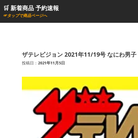
コ
🛒 新着商品 予約速報
ン
☞タップで商品ページへ
テ
ン
ツ
へ
ス
ザテレビジョン 2021年11/19号 なにわ男
キ
投稿日：
2021年11月5日
ッ
プ