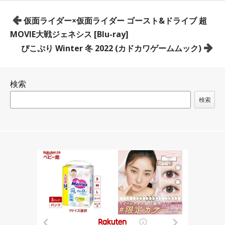
投
仮面ライダー×仮面ライダー ゴースト&ドライブ 超
稿
MOVIE大戦ジェネシス [Blu-ray]
ナ
ぴこぷり Winter 冬 2022 (カドカワゲームムック)
ビ
ゲ
検索
ー
シ
検索
ョ
ン