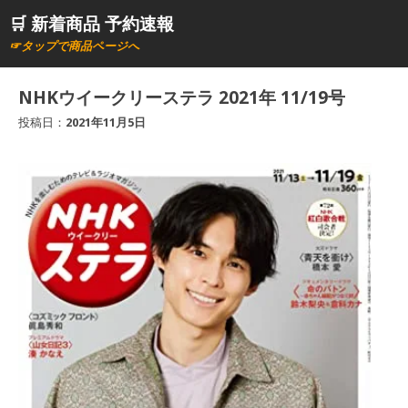
コ
🛒 新着商品 予約速報
ン
☞タップで商品ページへ
テ
ン
NHKウイークリーステラ 2021年 11/19号
ツ
投稿日：
2021年11月5日
へ
ス
キ
ッ
プ