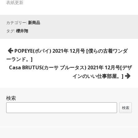
表紙更新
カテゴリー:
新商品
タグ:
櫻井翔
投
POPEYE(ポパイ) 2021年 12月号 [僕らの古着ワンダ
稿
ーランド。]
ナ
Casa BRUTUS(カーサ ブルータス) 2021年 12月号[デザ
ビ
インのいい仕事部屋。]
ゲ
ー
検索
シ
ョ
検索
ン