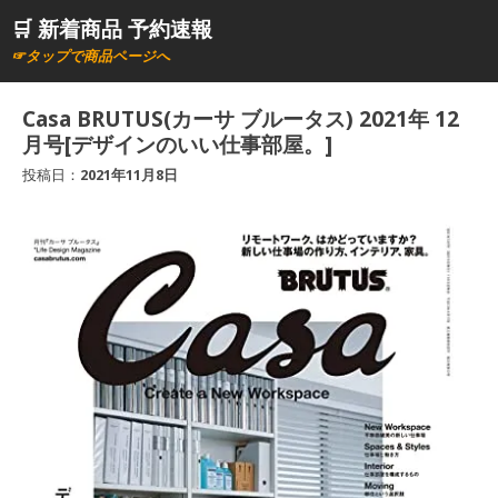
コ
🛒 新着商品 予約速報
ン
☞タップで商品ページへ
テ
ン
Casa BRUTUS(カーサ ブルータス) 2021年 12
ツ
月号[デザインのいい仕事部屋。]
へ
投稿日：
2021年11月8日
ス
キ
ッ
プ