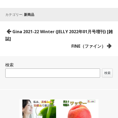
カテゴリー:
新商品
投
Gina 2021-22 Winter (JELLY 2022年01月号増刊) [雑
稿
誌]
ナ
FINE（ファイン）
ビ
ゲ
検索
ー
シ
検索
ョ
ン