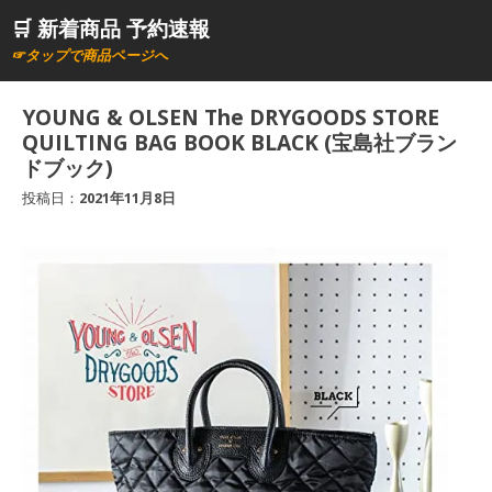
コ
🛒 新着商品 予約速報
ン
☞タップで商品ページへ
テ
ン
YOUNG & OLSEN The DRYGOODS STORE
ツ
QUILTING BAG BOOK BLACK (宝島社ブラン
へ
ドブック)
ス
投稿日：
2021年11月8日
キ
ッ
プ