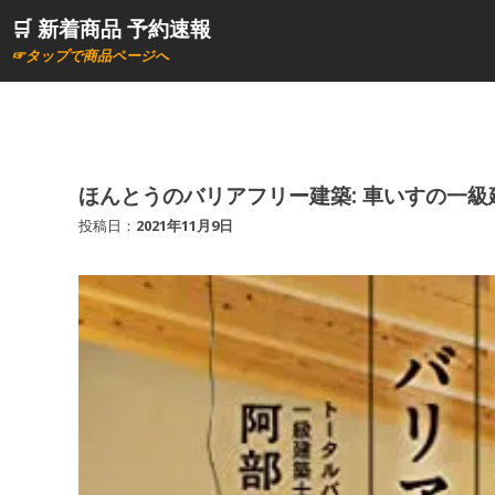
コ
🛒 新着商品 予約速報
ン
☞タップで商品ページへ
テ
ン
ツ
へ
ス
ほんとうのバリアフリー建築: 車いすの一
キ
投稿日：
2021年11月9日
ッ
プ