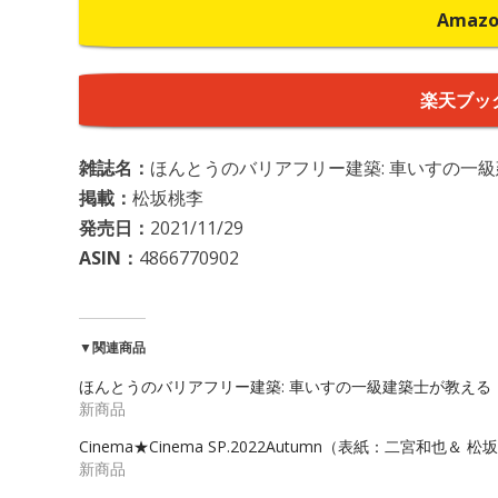
Amaz
楽天ブッ
雑誌名：
ほんとうのバリアフリー建築: 車いすの一
掲載：
松坂桃李
発売日：
2021/11/29
ASIN：
4866770902
▼関連商品
ほんとうのバリアフリー建築: 車いすの一級建築士が教える
新商品
Cinema★Cinema SP.2022Autumn（表紙：二宮和也＆ 
新商品