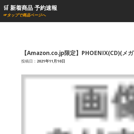
コ
🛒 新着商品 予約速報
ン
☞タップで商品ページへ
テ
ン
ツ
へ
ス
【Amazon.co.jp限定】PHOENIX(CD)
キ
投稿日：
2021年11月10日
ッ
プ