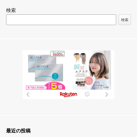
ゲ
検索
ー
シ
検索
ョ
ン
最近の投稿