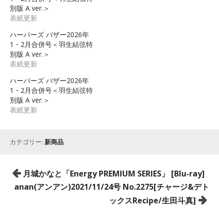
別版 A ver.＞
表紙更新
ハーパーズ バザー2026年
1・2月合併号＜羽生結弦特
別版 A ver.＞
表紙更新
ハーパーズ バザー2026年
1・2月合併号＜羽生結弦特
別版 A ver.＞
表紙更新
カテゴリー:
新商品
投
月城かなと「Energy PREMIUM SERIES」 [Blu-ray]
稿
anan(アンアン)2021/11/24号 No.2275[チャージ&デト
ナ
ックスRecipe/生田斗真]
ビ