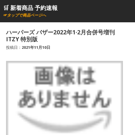
コ
🛒 新着商品 予約速報
ン
☞タップで商品ページへ
テ
ン
ハーパーズ バザー2022年1·2月合併号増刊
ツ
ITZY 特別版
へ
投稿日：
2021年11月10日
ス
キ
ッ
プ