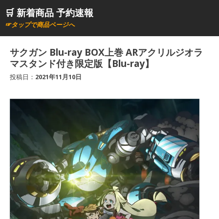
コ
🛒 新着商品 予約速報
ン
☞タップで商品ページへ
テ
ン
サクガン Blu-ray BOX上巻 ARアクリルジオラ
ツ
マスタンド付き限定版【Blu-ray】
へ
投稿日：
2021年11月10日
ス
キ
ッ
プ