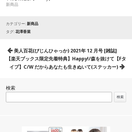
新商品
カテゴリー:
新商品
タグ:
花澤香菜
投
美人百花(びじんひゃっか) 2021年 12 月号 [雑誌]
稿
【楽天ブックス限定先着特典】Happy!/森を抜けて【Fタ
ナ
イプ】C/W だからあなたも生きぬいて(ステッカー)
ビ
ゲ
検索
ー
シ
検索
ョ
ン