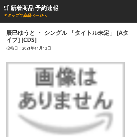
コ
🛒 新着商品 予約速報
ン
☞タップで商品ページへ
テ
ン
辰巳ゆうと ・ シングル 「タイトル未定」 [Aタ
ツ
イプ] [CDS]
へ
投稿日：
2021年11月12日
ス
キ
ッ
プ