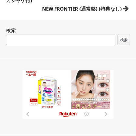
ガジャケ付)
ナ
NEW FRONTIER (通常盤) (特典なし)
ビ
ゲ
検索
ー
シ
検索
ョ
ン