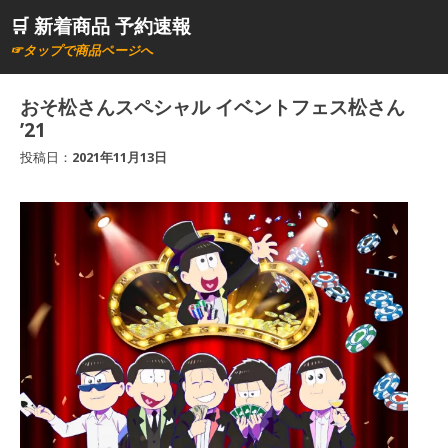
コ
🛒 新着商品 予約速報
ン
☞タップで商品ページへ
テ
ン
おそ松さんスペシャル イベントフェス松さん
ツ
’21
へ
投稿日：
2021年11月13日
ス
キ
ッ
プ