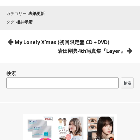
カテゴリー:
表紙更新
タグ:
櫻井孝宏
投
My Lonely X’mas (初回限定盤 CD＋DVD)
稿
岩田剛典4th写真集『Layer』
ナ
ビ
検索
ゲ
ー
検索
シ
ョ
ン