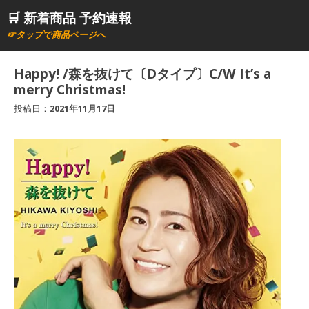
コ
🛒 新着商品 予約速報
ン
☞タップで商品ページへ
テ
ン
Happy! /森を抜けて〔Dタイプ〕C/W It’s a
ツ
merry Christmas!
へ
投稿日：
2021年11月17日
ス
キ
ッ
プ