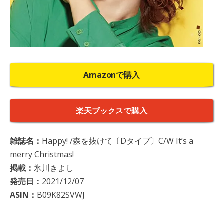
Amazonで購入
楽天ブックスで購入
雑誌名：
Happy! /森を抜けて〔Dタイプ〕C/W It’s a
merry Christmas!
掲載：
氷川きよし
発売日：
2021/12/07
ASIN：
B09K82SVWJ