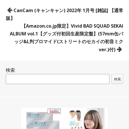
投
CanCam (キャンキャン) 2022年 1月号 [雑誌] 【通常
稿
版】
ナ
【Amazon.co.jp限定】Vivid BAD SQUAD SEKAI
ビ
ALBUM vol.1【グッズ付初回生産限定盤】(57mm缶バ
ゲ
ッジ&L判ブロマイド(ストリートのセカイの初音ミク
ー
ver.)付)
シ
ョ
検索
ン
検索