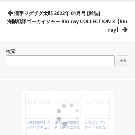
投
漢字ジグザグ太郎 2022年 01月号 [雑誌]
稿
海賊戦隊ゴーカイジャー Blu-ray COLLECTION 3【Blu-
ナ
ray】
ビ
ゲ
検索
ー
シ
検索
ョ
ン