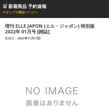
コ
🛒 新着商品 予約速報
ン
☞タップで商品ページへ
テ
ン
増刊 ELLE JAPON (エル・ジャポン) 特別版
ツ
2022年 01月号 [雑誌]
へ
投稿日：
2021年11月17日
ス
キ
ッ
プ