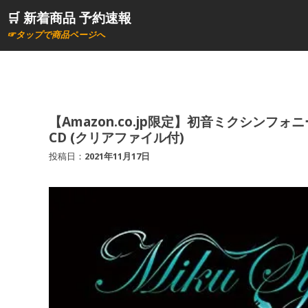
コ
🛒 新着商品 予約速報
ン
☞タップで商品ページへ
テ
ン
ツ
へ
ス
【Amazon.co.jp限定】初音ミクシンフォニー
CD (クリアファイル付)
キ
ッ
投稿日：
2021年11月17日
プ