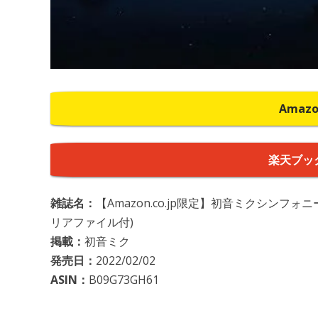
Amaz
楽天ブッ
雑誌名：
【Amazon.co.jp限定】初音ミクシンフォニー~
リアファイル付)
掲載：
初音ミク
発売日：
2022/02/02
ASIN：
B09G73GH61