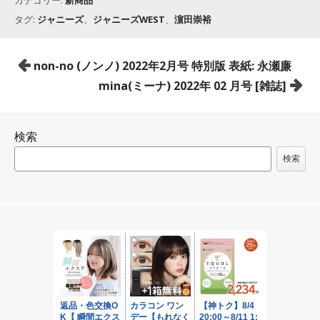
タグ:
ジャニーズ
、
ジャニーズWEST
、
濵田崇裕
投
non-no (ノンノ) 2022年2月号 特別版 表紙: 永瀬廉
稿
mina(ミーナ) 2022年 02 月号 [雑誌]
ナ
ビ
検索
ゲ
ー
検索
シ
ョ
ン