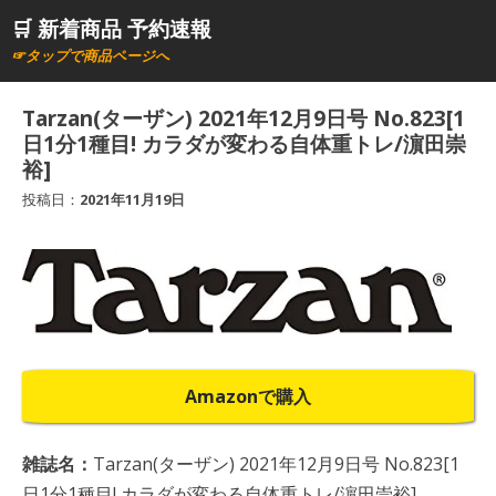
コ
🛒 新着商品 予約速報
ン
☞タップで商品ページへ
テ
ン
Tarzan(ターザン) 2021年12月9日号 No.823[1
ツ
日1分1種目! カラダが変わる自体重トレ/濵田崇
へ
裕]
ス
投稿日：
2021年11月19日
キ
ッ
プ
Amazonで購入
雑誌名：
Tarzan(ターザン) 2021年12月9日号 No.823[1
日1分1種目! カラダが変わる自体重トレ/濵田崇裕]