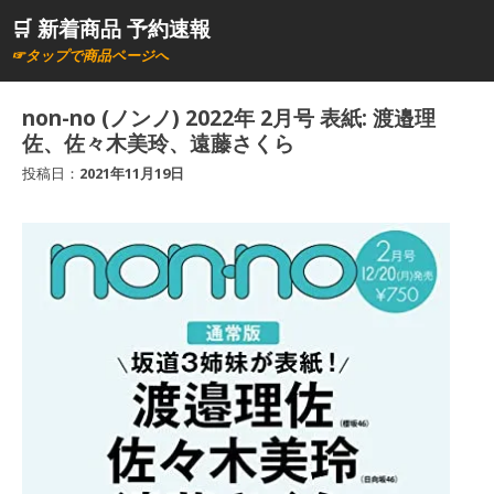
コ
🛒 新着商品 予約速報
ン
☞タップで商品ページへ
テ
ン
non-no (ノンノ) 2022年 2月号 表紙: 渡邉理
ツ
佐、佐々木美玲、遠藤さくら
へ
投稿日：
2021年11月19日
ス
キ
ッ
プ