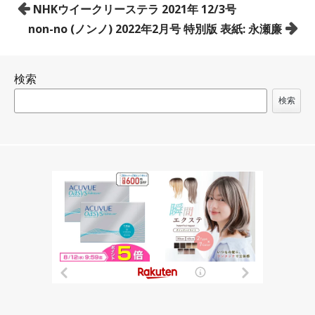
投
NHKウイークリーステラ 2021年 12/3号
稿
non-no (ノンノ) 2022年2月号 特別版 表紙: 永瀬廉
ナ
ビ
検索
ゲ
ー
検索
シ
ョ
ン