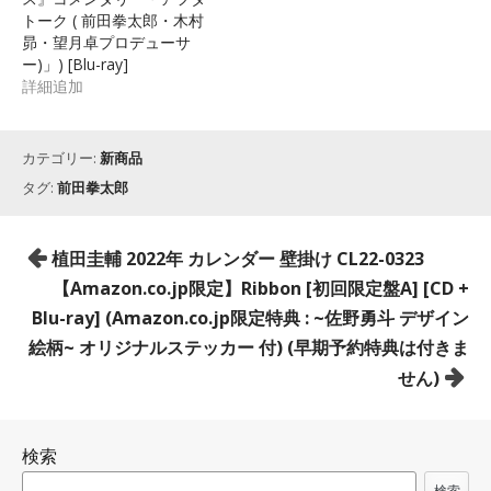
トーク ( 前田拳太郎・木村
昴・望月卓プロデューサ
ー)」) [Blu-ray]
詳細追加
カテゴリー:
新商品
タグ:
前田拳太郎
投
植田圭輔 2022年 カレンダー 壁掛け CL22-0323
稿
【Amazon.co.jp限定】Ribbon [初回限定盤A] [CD +
ナ
Blu-ray] (Amazon.co.jp限定特典 : ~佐野勇斗 デザイン
ビ
絵柄~ オリジナルステッカー 付) (早期予約特典は付きま
ゲ
せん)
ー
シ
検索
ョ
検索