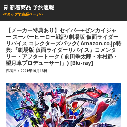
コ
🛒 新着商品 予約速報
ン
☞タップで商品ページへ
テ
ン
【メーカー特典あり】セイバー+ゼンカイジャ
ツ
ー スーパーヒーロー戦記/劇場版 仮面ライダー
へ
リバイス コレクターズパック( Amazon.co.jp特
典:『劇場版 仮面ライダーリバイス』コメンタ
ス
リー・アフタートーク ( 前田拳太郎・木村昴・
キ
望月卓プロデューサー)」) [Blu-ray]
ッ
投稿日：
2021年10月13日
プ