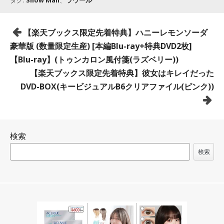
タグ:
Snow Man
、
ラウール
投
【楽天ブックス限定先着特典】ハニーレモンソーダ
稿
豪華版 (数量限定生産) [本編Blu-ray+特典DVD2枚]
ナ
【Blu-ray】(トゥンカロン風付箋(ラズベリー))
ビ
【楽天ブックス限定先着特典】彼女はキレイだった
ゲ
DVD-BOX(キービジュアルB6クリアファイル(ピンク))
ー
シ
ョ
検索
ン
検索