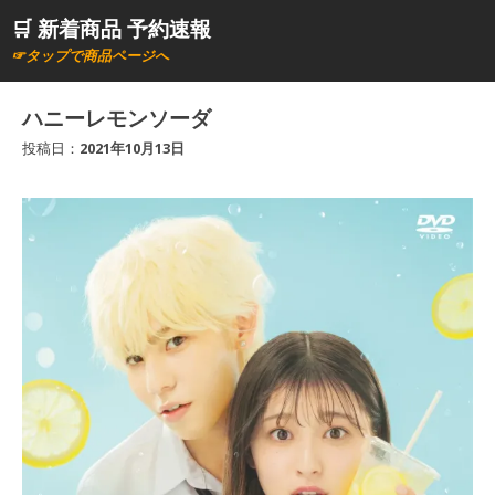
コ
🛒 新着商品 予約速報
ン
☞タップで商品ページへ
テ
ン
ハニーレモンソーダ
ツ
投稿日：
2021年10月13日
へ
ス
キ
ッ
プ