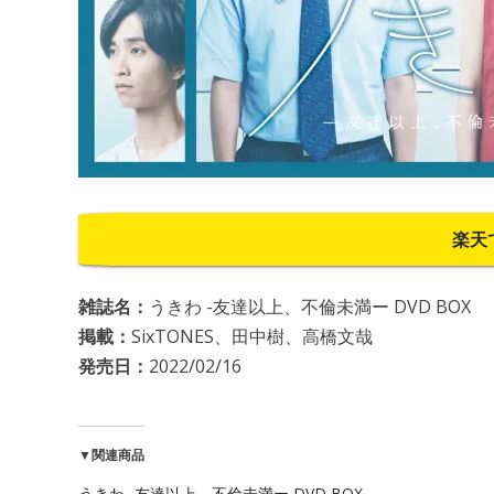
楽天
雑誌名：
うきわ -友達以上、不倫未満ー DVD BOX
掲載：
SixTONES、田中樹、高橋文哉
発売日：
2022/02/16
▼関連商品
うきわ -友達以上、不倫未満ー DVD BOX