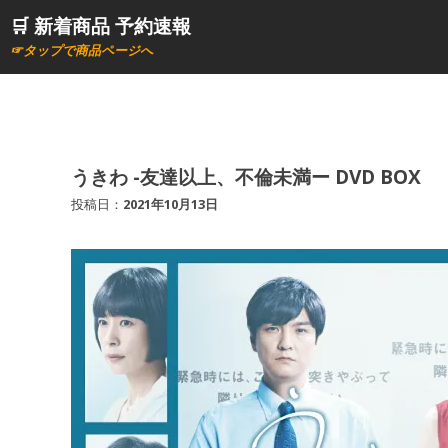
コ
🛒 新着商品 予約速報
ン
☞タップで商品ページへ
テ
ン
ツ
へ
ス
うきわ -友達以上、不倫未満ー DVD BOX
キ
投稿日：
2021年10月13日
ッ
プ