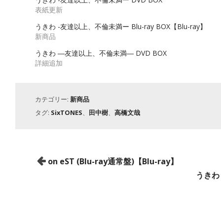
表紙更新
うきわ -友達以上、不倫未満ー Blu-ray BOX【Blu-ray】
新商品
うきわ ―友達以上、不倫未満― DVD BOX
詳細追加
カテゴリー:
新商品
タグ:
SixTONES
、
田中樹
、
高橋文哉
投
on eST (Blu-ray通常盤)【Blu-ray】
稿
うきわ 
ナ
ビ
ゲ