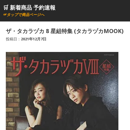
コ
🛒 新着商品 予約速報
ン
☞タップで商品ページへ
テ
ン
ザ・タカラヅカ 8 星組特集 (タカラヅカMOOK)
ツ
投稿日：
2021年12月7日
へ
ス
キ
ッ
プ