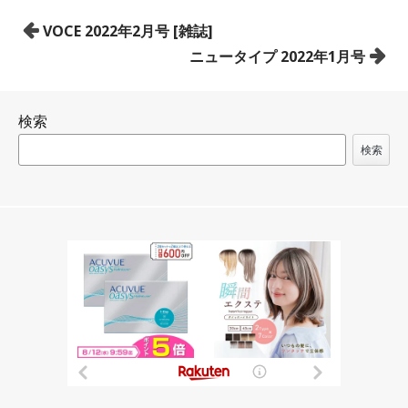
投
VOCE 2022年2月号 [雑誌]
稿
ニュータイプ 2022年1月号
ナ
ビ
検索
ゲ
ー
検索
シ
ョ
ン