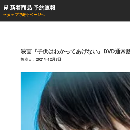
コ
🛒 新着商品 予約速報
ン
☞タップで商品ページへ
テ
ン
ツ
へ
ス
映画『子供はわかってあげない』DVD通常版
キ
投稿日：
2021年12月8日
ッ
プ