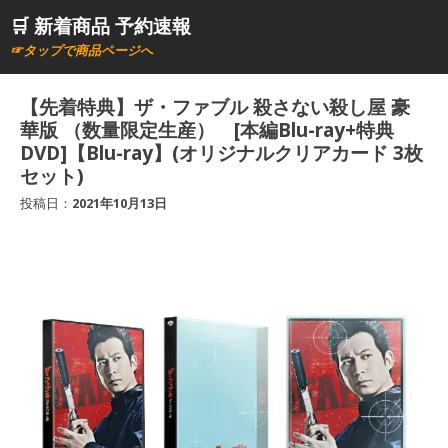
コ
🛒 新着商品 予約速報
ン
☞タップで商品ページへ
テ
ン
【先着特典】ザ・ファブル 殺さない殺し屋 豪
ツ
華版 （数量限定生産） [本編Blu-ray+特典
へ
DVD]【Blu-ray】(オリジナルクリアカード 3枚
セット)
ス
キ
投稿日：
2021年10月13日
ッ
プ