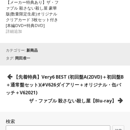
【メーカー特典あり】ザ・フ
ァブル 殺さない殺し屋 豪華
版(数量限定生産)オリジナル
クリアカード 3枚セット付き
[本編DVD+特典DVD]
詳細追加
カテゴリー:
新商品
タグ:
岡田准一
投
【先着特典】Very6 BEST (初回盤A(2DVD)＋初回盤B
稿
＋通常盤セット)(#V626ダイアリー＋オリジナル・缶バ
ナ
ッチ＋V62021)
ビ
ザ・ファブル 殺さない殺し屋【Blu-ray】
ゲ
ー
検索
シ