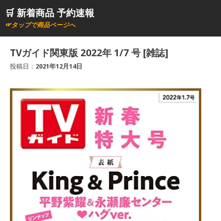
コ
🛒 新着商品 予約速報
ン
☞タップで商品ページへ
テ
ン
TVガイド関東版 2022年 1/7 号 [雑誌]
ツ
投稿日：
2021年12月14日
へ
ス
キ
ッ
プ