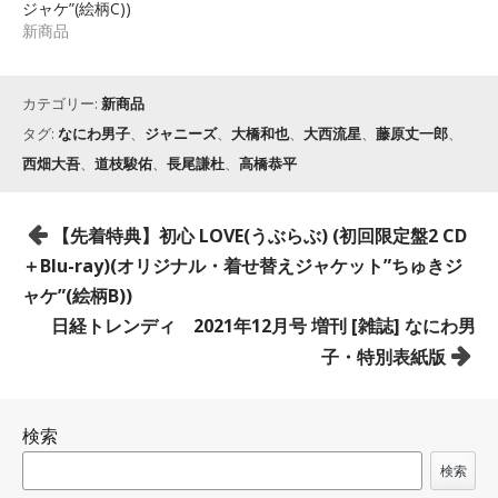
ジャケ”(絵柄C))
新商品
カテゴリー:
新商品
タグ:
なにわ男子
、
ジャニーズ
、
大橋和也
、
大西流星
、
藤原丈一郎
、
西畑大吾
、
道枝駿佑
、
長尾謙杜
、
高橋恭平
投
【先着特典】初心 LOVE(うぶらぶ) (初回限定盤2 CD
稿
＋Blu-ray)(オリジナル・着せ替えジャケット”ちゅきジ
ナ
ャケ”(絵柄B))
ビ
日経トレンディ 2021年12月号 増刊 [雑誌] なにわ男
ゲ
子・特別表紙版
ー
シ
検索
ョ
ン
検索