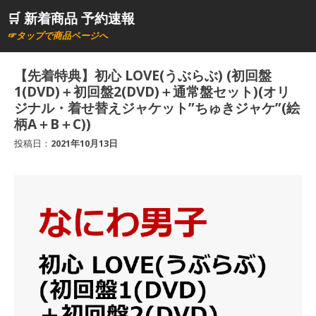
コ
🛒 新着商品 予約速報
ン
☞タップで商品ページへ
テ
ン
【先着特典】初心 LOVE(うぶらぶ) (初回盤
ツ
1(DVD)＋初回盤2(DVD)＋通常盤セット)(オリ
へ
ジナル・着せ替えジャケット”ちゅきジャケ”(絵
柄A＋B＋C))
ス
キ
投稿日：
2021年10月13日
ッ
プ