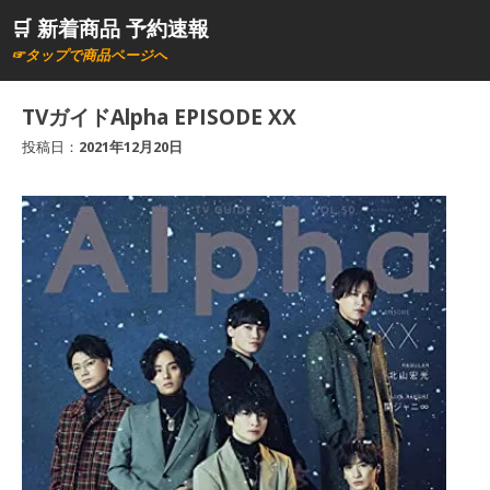
コ
🛒 新着商品 予約速報
ン
☞タップで商品ページへ
テ
ン
TVガイドAlpha EPISODE XX
ツ
投稿日：
2021年12月20日
へ
ス
キ
ッ
プ