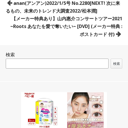
投
anan(アンアン)2022/1/5号 No.2280[NEXT! 次に来
稿
るもの、未来のトレンド大調査2022/松本潤]
ナ
【メーカー特典あり】山内惠介コンサートツアー2021
ビ
~Roots あなたを愛で奪いたい~ [DVD] (メーカー特典 :
ゲ
ポストカード 付)
ー
シ
検索
ョ
ン
検索