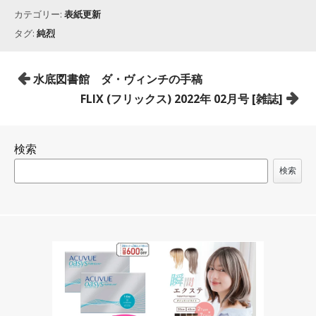
カテゴリー:
表紙更新
タグ:
純烈
投
水底図書館 ダ・ヴィンチの手稿
稿
FLIX (フリックス) 2022年 02月号 [雑誌]
ナ
ビ
検索
ゲ
ー
検索
シ
ョ
ン