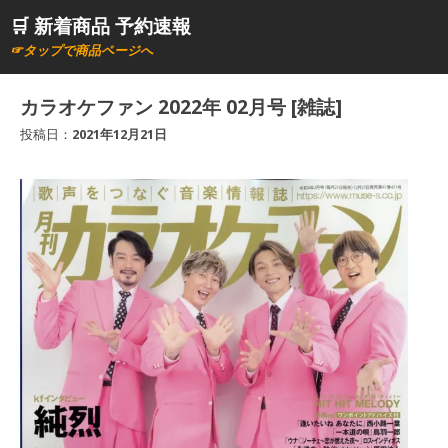
コ
🛒 新着商品 予約速報
ン
☞タップで商品ページへ
テ
ン
カラオケファン 2022年 02月号 [雑誌]
ツ
投稿日：
2021年12月21日
へ
ス
キ
ッ
プ