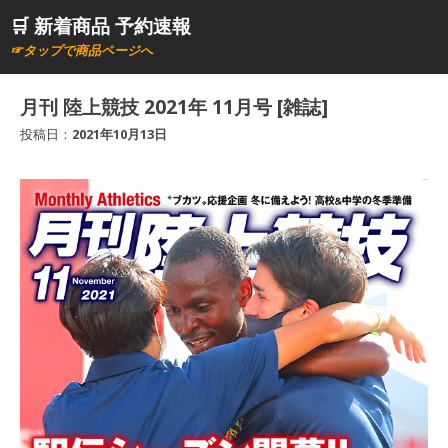
コ
🛒 新着商品 予約速報
ン
☞タップで商品ページへ
テ
ン
月刊 陸上競技 2021年 11月号 [雑誌]
ツ
投稿日：
2021年10月13日
へ
ス
キ
ッ
プ