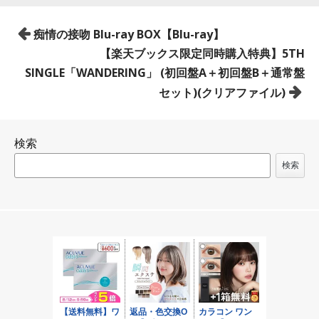
投
痴情の接吻 Blu-ray BOX【Blu-ray】
稿
【楽天ブックス限定同時購入特典】5TH
ナ
SINGLE「WANDERING」 (初回盤A＋初回盤B＋通常盤
ビ
セット)(クリアファイル)
ゲ
ー
検索
シ
ョ
検索
ン