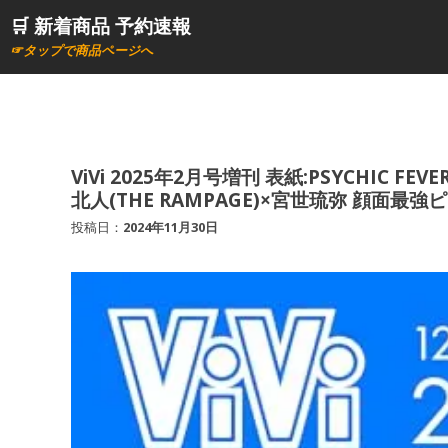
コ
🛒 新着商品 予約速報
ン
☞タップで商品ページへ
テ
ン
ツ
へ
ス
ViVi 2025年2月号増刊 表紙:PSYCHIC
北人(THE RAMPAGE)×宮世琉弥 顔面最強
キ
ッ
投稿日：
2024年11月30日
プ