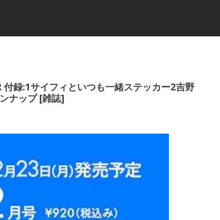
 FEVER 付録:1サイフィといつも一緒ステッカー2吉野
ピンナップ [雑誌]