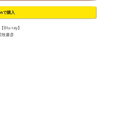
onで購入
lu-ray】
荒牧慶彦