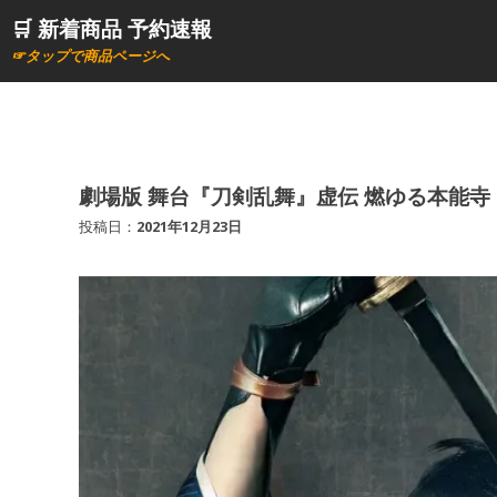
コ
🛒 新着商品 予約速報
ン
☞タップで商品ページへ
テ
ン
ツ
へ
ス
劇場版 舞台『刀剣乱舞』虚伝 燃ゆる本能寺【B
キ
投稿日：
2021年12月23日
ッ
プ