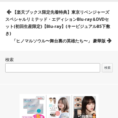
投
【楽天ブックス限定先着特典】東京リベンジャーズ
稿
スペシャルリミテッド・エディションBlu-ray＆DVDセ
ナ
ット(初回生産限定)【Blu-ray】(キービジュアルB5下敷
ビ
き)
ゲ
「ヒノマルソウル〜舞台裏の英雄たち〜」 豪華版
ー
シ
検索
ョ
ン
検索