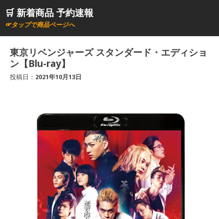
コ
🛒 新着商品 予約速報
ン
☞タップで商品ページへ
テ
ン
東京リベンジャーズ スタンダード・エディショ
ツ
ン【Blu-ray】
へ
投稿日：
2021年10月13日
ス
キ
ッ
プ