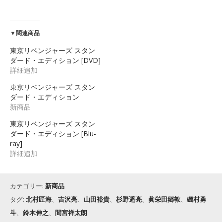
▼関連商品
東京リベンジャーズ スタン
ダード・エディション [DVD]
詳細追加
東京リベンジャーズ スタン
ダード・エディション
新商品
東京リベンジャーズ スタン
ダード・エディション [Blu-
ray]
詳細追加
カテゴリー:
新商品
タグ:
北村匠海
、
吉沢亮
、
山田裕貴
、
杉野遥亮
、
眞栄田郷敦
、
磯村勇
斗
、
鈴木伸之
、
間宮祥太朗