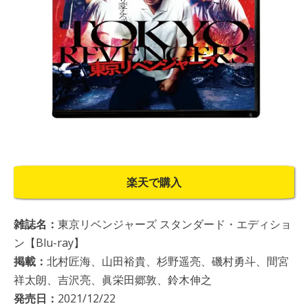
楽天で購入
雑誌名：
東京リベンジャーズ スタンダード・エディショ
ン【Blu-ray】
掲載：
北村匠海、山田裕貴、杉野遥亮、磯村勇斗、間宮
祥太朗、吉沢亮、眞栄田郷敦、鈴木伸之
発売日：
2021/12/22